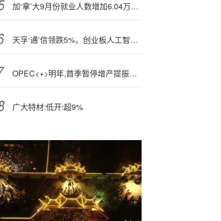
加‘拿’大9月份就业人数增加6.04万人 预估为增加0.5万人
天孚‘通’信领跌5%，创业板人工智能ETF暴涨后回调蓄势，机构：算力景气优势再次显现，下半年有望继续跑赢
OPEC<+>明年,首季暂停增产提振油市 三桶油走高 中海油(00883)涨4.3%
广大特材:低开:超9%