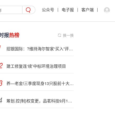
公众号
电子报
客户端
时报
热榜
换一换
招银国际：?维持海尔智家“买入”评级 第三季业绩胜预期
建工修复连‘续’中标环境治理项目
养—老金!三季度现身13只股前十大流通股东榜
筹划.控{制}权变更，品茗科技9月18日起停牌