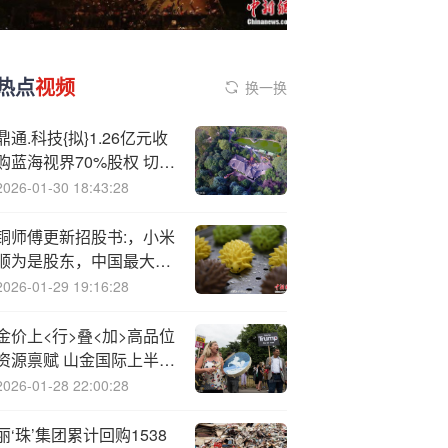
热点
视频
换一换
鼎通.科技{拟}1.26亿元收
购蓝海视界70%股权 切入
机器视觉检测领域
2026-01-30 18:43:28
铜师傅更新招股书:，小米
顺为是股东，中国最大铜
质文创工艺产品品牌
2026-01-29 19:16:28
金价上<行>叠<加>高品位
资源禀赋 山金国际上半年
营收、净利齐创同期历史
2026-01-28 22:00:28
新高
丽‘珠’集团累计回购1538